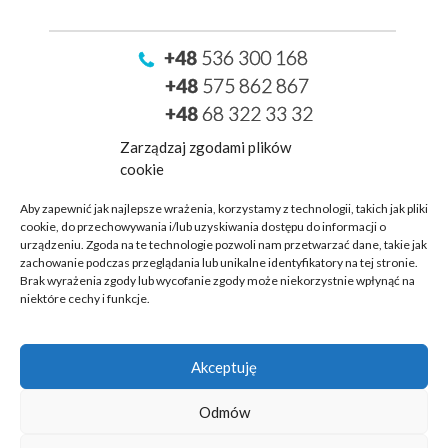
+48
536 300 168
+48
575 862 867
+48
68 322 33 32
geolog@lab-bud.com
Zarządzaj zgodami plików
cookie
GEOLOG
ZIELONA GÓRA
Aby zapewnić jak najlepsze wrażenia, korzystamy z technologii, takich jak pliki
cookie, do przechowywania i/lub uzyskiwania dostępu do informacji o
ul. Drzonków - Cisowa 7
urządzeniu. Zgoda na te technologie pozwoli nam przetwarzać dane, takie jak
66-004 Zielona Góra
zachowanie podczas przeglądania lub unikalne identyfikatory na tej stronie.
Brak wyrażenia zgody lub wycofanie zgody może niekorzystnie wpłynąć na
niektóre cechy i funkcje.
Jesteśmy częścią:
Akceptuję
Odmów